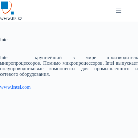
Перейти
к
сути
www.tts.kz
Intel
Intel — крупнейший в мире производитель
микропроцессоров. Помимо микропроцессоров, Intel выпускает
полупроводниковые компоненты для промышленного и
сетевого оборудования.
www.
intel
.com