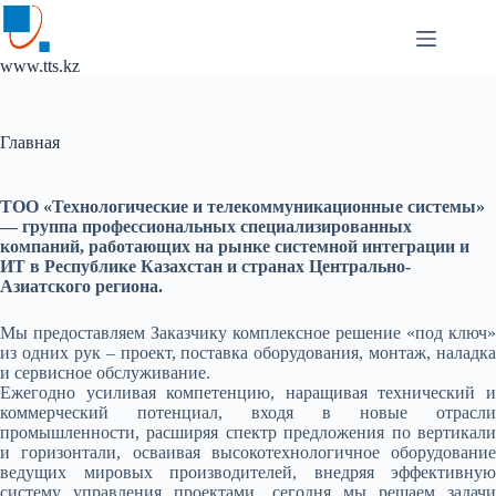
Перейти
к
сути
www.tts.kz
Главная
ТОО «Технологические и телекоммуникационные системы»
— группа профессиональных специализированных
компаний, работающих на рынке системной интеграции и
ИТ в Республике Казахстан и странах Центрально-
Азиатского региона.
Мы предоставляем Заказчику комплексное решение «под ключ»
из одних рук – проект, поставка оборудования, монтаж, наладка
и сервисное обслуживание.
Ежегодно усиливая компетенцию, наращивая технический и
коммерческий потенциал, входя в новые отрасли
промышленности, расширяя спектр предложения по вертикали
и горизонтали, осваивая высокотехнологичное оборудование
ведущих мировых производителей, внедряя эффективную
систему управления проектами, сегодня мы решаем задачи